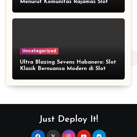
Menurut Komunitas Rajamas Slot
Uncategorized
Ultra Blazing Sevens Habanero: Slot
Klasik Bernuansa Modern di Slot
Just Deploy It!