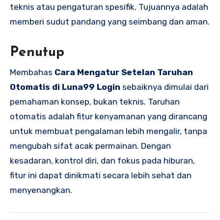
teknis atau pengaturan spesifik. Tujuannya adalah
memberi sudut pandang yang seimbang dan aman.
Penutup
Membahas
Cara Mengatur Setelan Taruhan
Otomatis di Luna99 Login
sebaiknya dimulai dari
pemahaman konsep, bukan teknis. Taruhan
otomatis adalah fitur kenyamanan yang dirancang
untuk membuat pengalaman lebih mengalir, tanpa
mengubah sifat acak permainan. Dengan
kesadaran, kontrol diri, dan fokus pada hiburan,
fitur ini dapat dinikmati secara lebih sehat dan
menyenangkan.