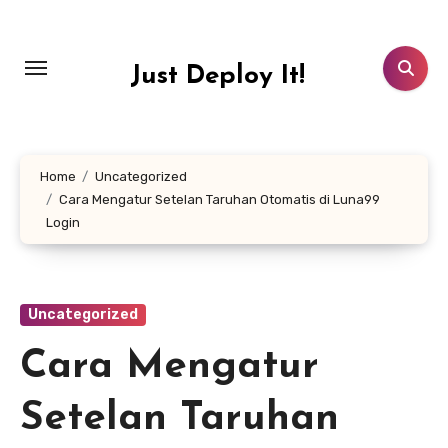
Skip
to
content
Just Deploy It!
Home
Uncategorized
Cara Mengatur Setelan Taruhan Otomatis di Luna99
Login
Uncategorized
Cara Mengatur
Setelan Taruhan