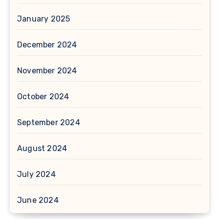
January 2025
December 2024
November 2024
October 2024
September 2024
August 2024
July 2024
June 2024