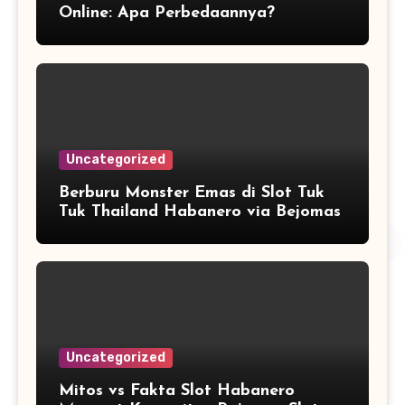
Online: Apa Perbedaannya?
Uncategorized
Berburu Monster Emas di Slot Tuk
Tuk Thailand Habanero via Bejomas
Uncategorized
Mitos vs Fakta Slot Habanero