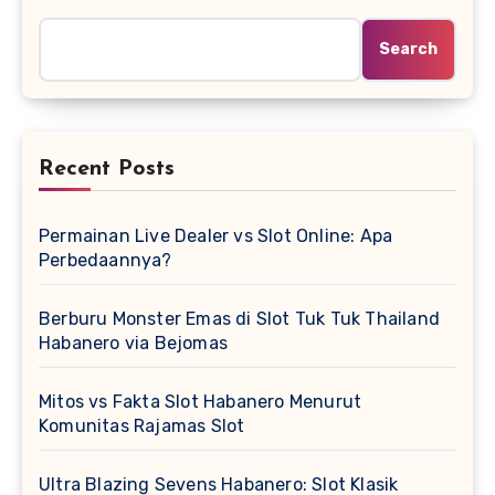
Search
Recent Posts
Permainan Live Dealer vs Slot Online: Apa
Perbedaannya?
Berburu Monster Emas di Slot Tuk Tuk Thailand
Habanero via Bejomas
Mitos vs Fakta Slot Habanero Menurut
Komunitas Rajamas Slot
Ultra Blazing Sevens Habanero: Slot Klasik