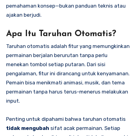
pemahaman konsep—bukan panduan teknis atau
ajakan berjudi.
Apa Itu Taruhan Otomatis?
Taruhan otomatis adalah fitur yang memungkinkan
permainan berjalan berurutan tanpa perlu
menekan tombol setiap putaran. Dari sisi
pengalaman, fitur ini dirancang untuk kenyamanan.
Pemain bisa menikmati animasi, musik, dan tema
permainan tanpa harus terus-menerus melakukan
input.
Penting untuk dipahami bahwa taruhan otomatis
tidak mengubah
sifat acak permainan. Setiap