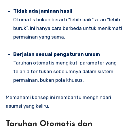
Tidak ada jaminan hasil
Otomatis bukan berarti “lebih baik” atau “lebih
buruk”. Ini hanya cara berbeda untuk menikmati
permainan yang sama.
Berjalan sesuai pengaturan umum
Taruhan otomatis mengikuti parameter yang
telah ditentukan sebelumnya dalam sistem
permainan, bukan pola khusus.
Memahami konsep ini membantu menghindari
asumsi yang keliru.
Taruhan Otomatis dan