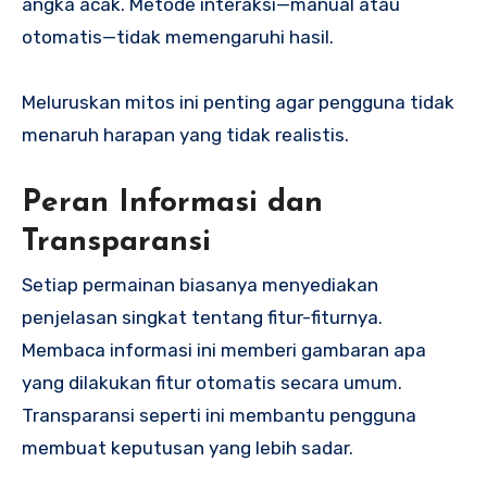
angka acak. Metode interaksi—manual atau
otomatis—tidak memengaruhi hasil.
Meluruskan mitos ini penting agar pengguna tidak
menaruh harapan yang tidak realistis.
Peran Informasi dan
Transparansi
Setiap permainan biasanya menyediakan
penjelasan singkat tentang fitur-fiturnya.
Membaca informasi ini memberi gambaran apa
yang dilakukan fitur otomatis secara umum.
Transparansi seperti ini membantu pengguna
membuat keputusan yang lebih sadar.