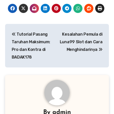
Post
Tutorial Pasang
Kesalahan Pemula di
navigation
Taruhan Maksimum:
Luna99 Slot dan Cara
Pro dan Kontra di
Menghindarinya
BADAK178
By
admin