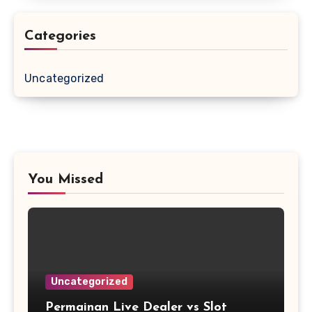
Categories
Uncategorized
You Missed
Uncategorized
Permainan Live Dealer vs Slot