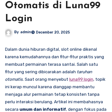
Otomatis di Luna99
Login
By
admin
December 20, 2025
Dalam dunia hiburan digital, slot online dikenal
karena kemudahannya dan fitur-fitur praktis yang
membuat permainan terasa santai. Salah satu
fitur yang sering dibicarakan adalah
taruhan
otomatis
. Saat orang menyebut
luna99 login
, topik
ini kerap muncul karena dianggap membantu
menjaga alur permainan tetap konsisten tanpa
perlu interaksi berulang. Artikel ini membahasnya
secara
umum dan informatif
, dengan fokus pada