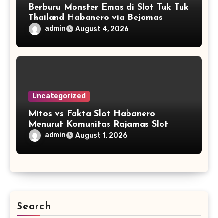
Berburu Monster Emas di Slot Tuk Tuk
Thailand Habanero via Bejomas
admin
August 4, 2026
Uncategorized
Mitos vs Fakta Slot Habanero
Menurut Komunitas Rajamas Slot
admin
August 1, 2026
Search