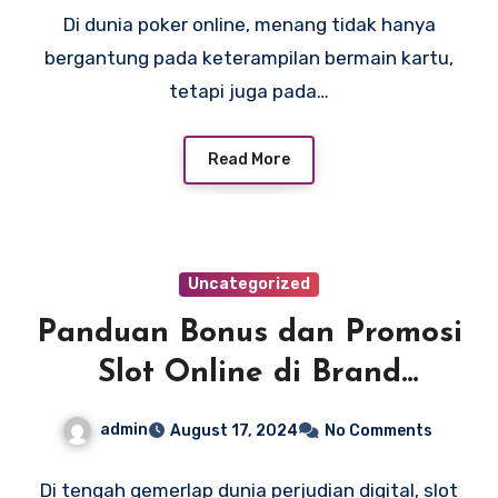
Di dunia poker online, menang tidak hanya
bergantung pada keterampilan bermain kartu,
tetapi juga pada…
Read More
Uncategorized
Panduan Bonus dan Promosi
Slot Online di Brand
Terpercaya
admin
August 17, 2024
No Comments
Di tengah gemerlap dunia perjudian digital, slot