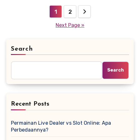
Posts
1
2
pagination
Next Page »
Search
Search
Recent Posts
Permainan Live Dealer vs Slot Online: Apa
Perbedaannya?