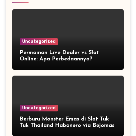
Uncategorized
Permainan Live Dealer vs Slot
Online: Apa Perbedaannya?
Uncategorized
Berburu Monster Emas di Slot Tuk
Tuk Thailand Habanero via Bejomas