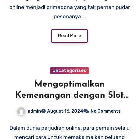
online menjadi primadona yang tak pernah pudar
pesonanya.…
Read More
Uncategorized
Mengoptimalkan
Kemenangan dengan Slot
Gacor di Kilat77
admin
August 16, 2024
No Comments
Dalam dunia perjudian online, para pemain selalu
mencari cara untuk memaksimalkan peluang