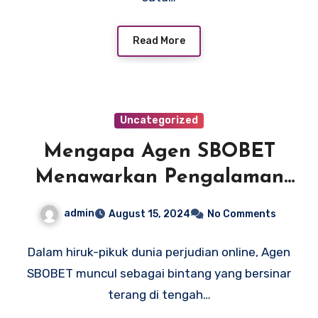
Read More
Uncategorized
Mengapa Agen SBOBET
Menawarkan Pengalaman
Slot Online yang Unik
admin
August 15, 2024
No Comments
Dalam hiruk-pikuk dunia perjudian online, Agen
SBOBET muncul sebagai bintang yang bersinar
terang di tengah…