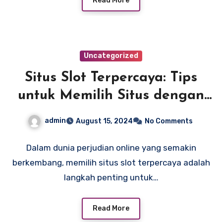
Read More
Uncategorized
Situs Slot Terpercaya: Tips
untuk Memilih Situs dengan
Spade Gaming
admin
August 15, 2024
No Comments
Dalam dunia perjudian online yang semakin
berkembang, memilih situs slot terpercaya adalah
langkah penting untuk…
Read More