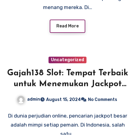
menang mereka. Di…
Read More
Uncategorized
Gajah138 Slot: Tempat Terbaik
untuk Menemukan Jackpot
Besar
admin
August 15, 2024
No Comments
Di dunia perjudian online, pencarian jackpot besar
adalah mimpi setiap pemain. Di Indonesia, salah
satu…