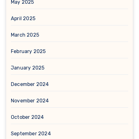
May 2025
April 2025
March 2025
February 2025
January 2025
December 2024
November 2024
October 2024
September 2024