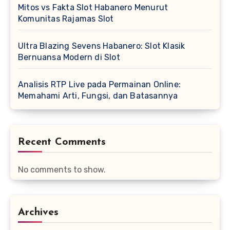
Mitos vs Fakta Slot Habanero Menurut
Komunitas Rajamas Slot
Ultra Blazing Sevens Habanero: Slot Klasik
Bernuansa Modern di Slot
Analisis RTP Live pada Permainan Online:
Memahami Arti, Fungsi, dan Batasannya
Recent Comments
No comments to show.
Archives