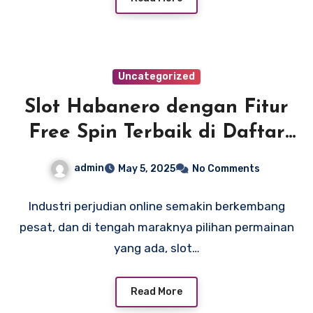
Uncategorized
Slot Habanero dengan Fitur
Free Spin Terbaik di Daftar
Gacor77
admin
May 5, 2025
No Comments
Industri perjudian online semakin berkembang
pesat, dan di tengah maraknya pilihan permainan
yang ada, slot…
Read More