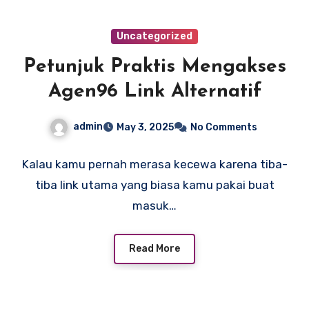
Uncategorized
Petunjuk Praktis Mengakses
Agen96 Link Alternatif
admin
May 3, 2025
No Comments
Kalau kamu pernah merasa kecewa karena tiba-
tiba link utama yang biasa kamu pakai buat
masuk…
Read More