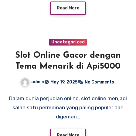
Read More
Uncategorized
Slot Online Gacor dengan
Tema Menarik di Api5000
admin
May 19, 2025
No Comments
Dalam dunia perjudian online, slot online menjadi
salah satu permainan yang paling populer dan
digemari…
Read More