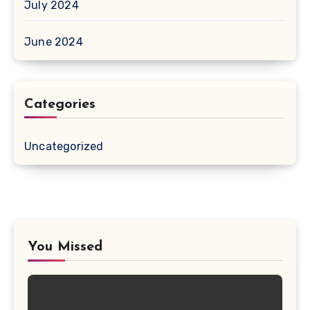
July 2024
June 2024
Categories
Uncategorized
You Missed