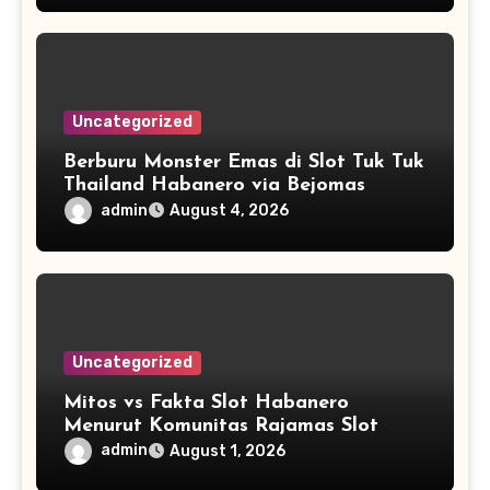
Uncategorized
Berburu Monster Emas di Slot Tuk Tuk
Thailand Habanero via Bejomas
admin
August 4, 2026
Uncategorized
Mitos vs Fakta Slot Habanero
Menurut Komunitas Rajamas Slot
admin
August 1, 2026