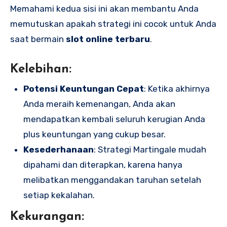
Memahami kedua sisi ini akan membantu Anda
memutuskan apakah strategi ini cocok untuk Anda
saat bermain
slot online terbaru
.
Kelebihan:
Potensi Keuntungan Cepat
: Ketika akhirnya
Anda meraih kemenangan, Anda akan
mendapatkan kembali seluruh kerugian Anda
plus keuntungan yang cukup besar.
Kesederhanaan
: Strategi Martingale mudah
dipahami dan diterapkan, karena hanya
melibatkan menggandakan taruhan setelah
setiap kekalahan.
Kekurangan: