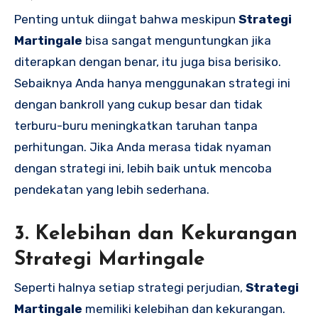
Penting untuk diingat bahwa meskipun
Strategi
Martingale
bisa sangat menguntungkan jika
diterapkan dengan benar, itu juga bisa berisiko.
Sebaiknya Anda hanya menggunakan strategi ini
dengan bankroll yang cukup besar dan tidak
terburu-buru meningkatkan taruhan tanpa
perhitungan. Jika Anda merasa tidak nyaman
dengan strategi ini, lebih baik untuk mencoba
pendekatan yang lebih sederhana.
3.
Kelebihan dan Kekurangan
Strategi Martingale
Seperti halnya setiap strategi perjudian,
Strategi
Martingale
memiliki kelebihan dan kekurangan.