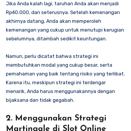
Jika Anda kalah lagi, taruhan Anda akan menjadi
Rp40.000, dan seterusnya. Setelah kemenangan
akhirnya datang, Anda akan memperoleh
kemenangan yang cukup untuk menutupi kerugian
sebelumnya, ditambah sedikit keuntungan.
Namun, perlu dicatat bahwa strategi ini
membutuhkan modal yang cukup besar, serta
pemahaman yang baik tentang risiko yang terlibat.
Karena itu, meskipun strategi ini terdengar
menarik, Anda harus menggunakannya dengan
bijaksana dan tidak gegabah.
2.
Menggunakan Strategi
Martingale di Slot Online