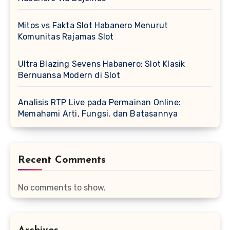
Mitos vs Fakta Slot Habanero Menurut
Komunitas Rajamas Slot
Ultra Blazing Sevens Habanero: Slot Klasik
Bernuansa Modern di Slot
Analisis RTP Live pada Permainan Online:
Memahami Arti, Fungsi, dan Batasannya
Recent Comments
No comments to show.