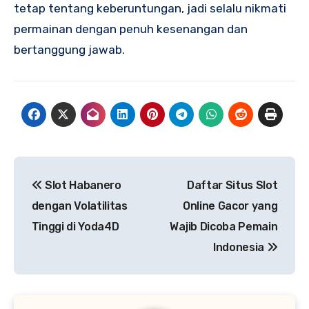
tetap tentang keberuntungan, jadi selalu nikmati
permainan dengan penuh kesenangan dan
bertanggung jawab.
Post
Slot Habanero
Daftar Situs Slot
navigation
dengan Volatilitas
Online Gacor yang
Tinggi di Yoda4D
Wajib Dicoba Pemain
Indonesia