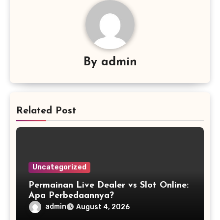
By
admin
Related Post
Uncategorized
Permainan Live Dealer vs Slot Online:
Apa Perbedaannya?
admin
August 4, 2026