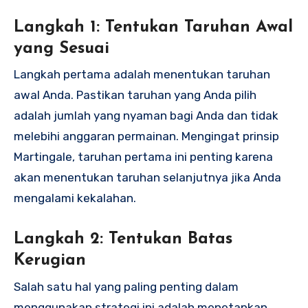
Langkah 1: Tentukan Taruhan Awal
yang Sesuai
Langkah pertama adalah menentukan taruhan
awal Anda. Pastikan taruhan yang Anda pilih
adalah jumlah yang nyaman bagi Anda dan tidak
melebihi anggaran permainan. Mengingat prinsip
Martingale, taruhan pertama ini penting karena
akan menentukan taruhan selanjutnya jika Anda
mengalami kekalahan.
Langkah 2: Tentukan Batas
Kerugian
Salah satu hal yang paling penting dalam
menggunakan strategi ini adalah menetapkan