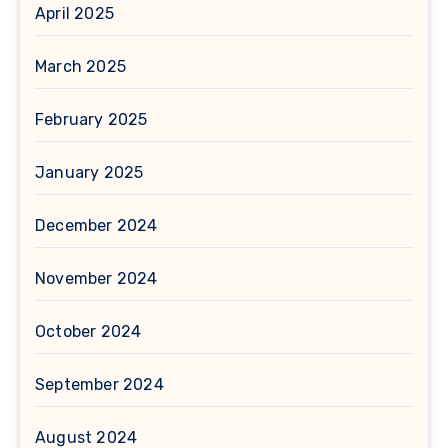
April 2025
March 2025
February 2025
January 2025
December 2024
November 2024
October 2024
September 2024
August 2024