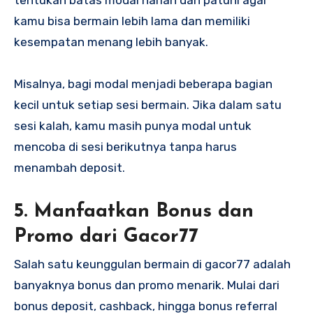
kamu bisa bermain lebih lama dan memiliki
kesempatan menang lebih banyak.
Misalnya, bagi modal menjadi beberapa bagian
kecil untuk setiap sesi bermain. Jika dalam satu
sesi kalah, kamu masih punya modal untuk
mencoba di sesi berikutnya tanpa harus
menambah deposit.
5. Manfaatkan Bonus dan
Promo dari Gacor77
Salah satu keunggulan bermain di gacor77 adalah
banyaknya bonus dan promo menarik. Mulai dari
bonus deposit, cashback, hingga bonus referral