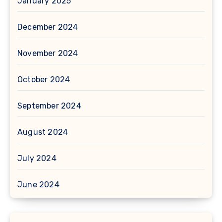
January 2025
December 2024
November 2024
October 2024
September 2024
August 2024
July 2024
June 2024