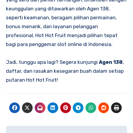
keunggulan yang ditawarkan oleh Agen 138,
seperti keamanan, beragam pilihan permainan,
bonus menarik, dan layanan pelanggan
profesional, Hot Hot Fruit menjadi pilihan tepat
bagi para penggemar slot online di Indonesia.
Jadi, tunggu apa lagi? Segera kunjungi
Agen 138
,
daftar, dan rasakan kesegaran buah dalam setiap
putaran Hot Hot Fruit!
Post