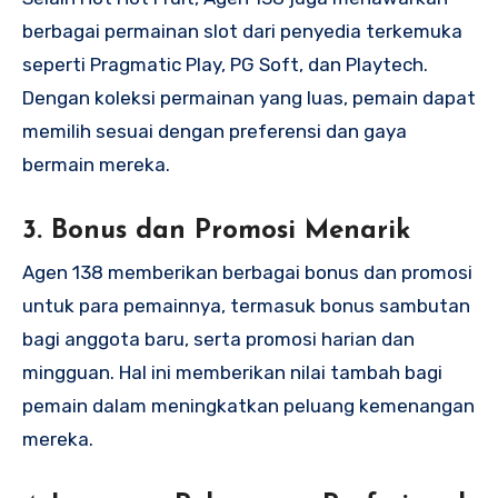
berbagai permainan slot dari penyedia terkemuka
seperti Pragmatic Play, PG Soft, dan Playtech.
Dengan koleksi permainan yang luas, pemain dapat
memilih sesuai dengan preferensi dan gaya
bermain mereka.
3.
Bonus dan Promosi Menarik
Agen 138 memberikan berbagai bonus dan promosi
untuk para pemainnya, termasuk bonus sambutan
bagi anggota baru, serta promosi harian dan
mingguan.
Hal ini memberikan nilai tambah bagi
pemain dalam meningkatkan peluang kemenangan
mereka.