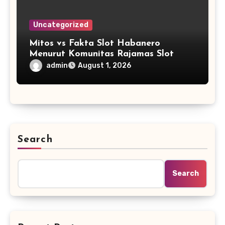
Uncategorized
Mitos vs Fakta Slot Habanero
Menurut Komunitas Rajamas Slot
admin
August 1, 2026
Search
Search