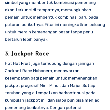
simbol yang membentuk kombinasi pemenang
akan terkunci di tempatnya, memungkinkan
pemain untuk membentuk kombinasi baru pada
putaran berikutnya. Fitur ini meningkatkan peluang
untuk meraih kemenangan besar tanpa perlu
bertaruh lebih banyak.​
3.
Jackpot Race
Hot Hot Fruit juga terhubung dengan jaringan
Jackpot Race Habanero, menawarkan
kesempatan bagi pemain untuk memenangkan
jackpot progresif Mini, Minor, dan Major. Setiap
taruhan yang ditempatkan berkontribusi pada
kumpulan jackpot ini, dan siapa pun bisa menjadi
pemenang berikutnya. Dengan potensi