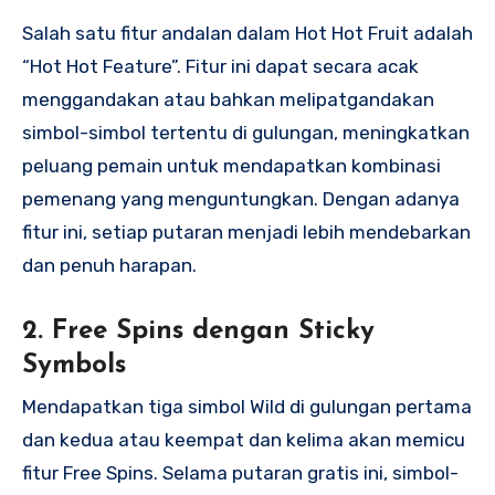
Salah satu fitur andalan dalam Hot Hot Fruit adalah
“Hot Hot Feature”. Fitur ini dapat secara acak
menggandakan atau bahkan melipatgandakan
simbol-simbol tertentu di gulungan, meningkatkan
peluang pemain untuk mendapatkan kombinasi
pemenang yang menguntungkan. Dengan adanya
fitur ini, setiap putaran menjadi lebih mendebarkan
dan penuh harapan.​
2.
Free Spins dengan Sticky
Symbols
Mendapatkan tiga simbol Wild di gulungan pertama
dan kedua atau keempat dan kelima akan memicu
fitur Free Spins. Selama putaran gratis ini, simbol-