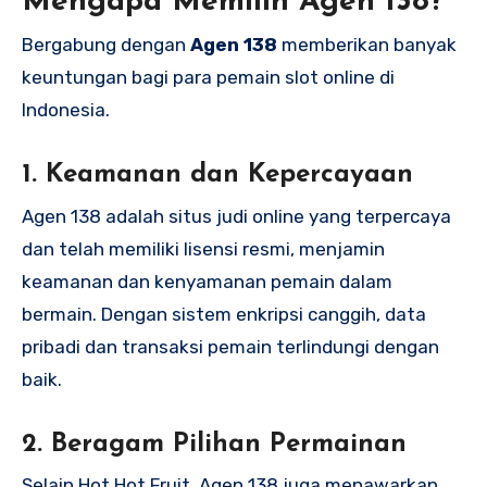
Mengapa Memilih Agen 138?
Bergabung dengan
Agen 138
memberikan banyak
keuntungan bagi para pemain slot online di
Indonesia.​
1.
Keamanan dan Kepercayaan
Agen 138 adalah situs judi online yang terpercaya
dan telah memiliki lisensi resmi, menjamin
keamanan dan kenyamanan pemain dalam
bermain. Dengan sistem enkripsi canggih, data
pribadi dan transaksi pemain terlindungi dengan
baik.​
2.
Beragam Pilihan Permainan
Selain Hot Hot Fruit, Agen 138 juga menawarkan