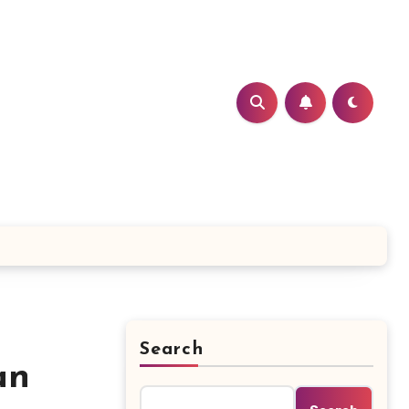
Search
an