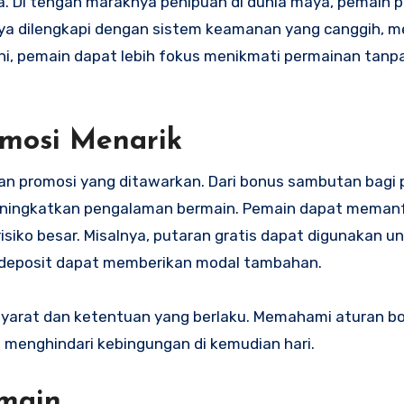
nya. Di tengah maraknya penipuan di dunia maya, pemain 
ya dilengkapi dengan sistem keamanan yang canggih, m
ni, pemain dapat lebih fokus menikmati permainan tan
mosi Menarik
 dan promosi yang ditawarkan. Dari bonus sambutan bagi
 meningkatkan pengalaman bermain. Pemain dapat meman
siko besar. Misalnya, putaran gratis dapat digunakan u
deposit dapat memberikan modal tambahan.
syarat dan ketentuan yang berlaku. Memahami aturan b
enghindari kebingungan di kemudian hari.
emain