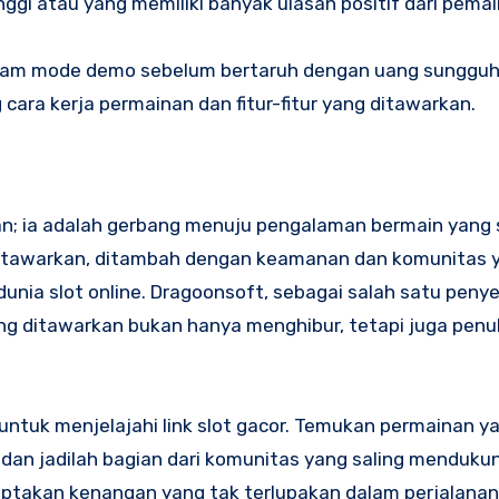
gi atau yang memiliki banyak ulasan positif dari pemain
alam mode demo sebelum bertaruh dengan uang sungguha
ara kerja permainan dan fitur-fitur yang ditawarkan.
ian; ia adalah gerbang menuju pengalaman bermain yang 
itawarkan, ditambah dengan keamanan dan komunitas y
ia slot online. Dragoonsoft, sebagai salah satu penye
g ditawarkan bukan hanya menghibur, tetapi juga penu
 untuk menjelajahi link slot gacor. Temukan permainan y
 dan jadilah bagian dari komunitas yang saling menduku
iptakan kenangan yang tak terlupakan dalam perjalanan 