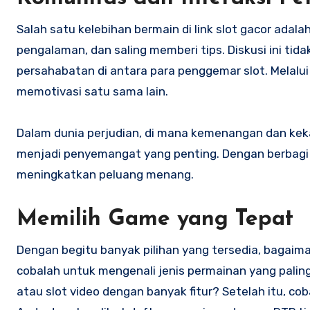
Salah satu kelebihan bermain di link slot gacor adal
pengalaman, dan saling memberi tips. Diskusi ini t
persahabatan di antara para penggemar slot. Melalu
memotivasi satu sama lain.
Dalam dunia perjudian, di mana kemenangan dan keka
menjadi penyemangat yang penting. Dengan berbagi 
meningkatkan peluang menang.
Memilih Game yang Tepat
Dengan begitu banyak pilihan yang tersedia, bagaima
cobalah untuk mengenali jenis permainan yang paling
atau slot video dengan banyak fitur? Setelah itu, c