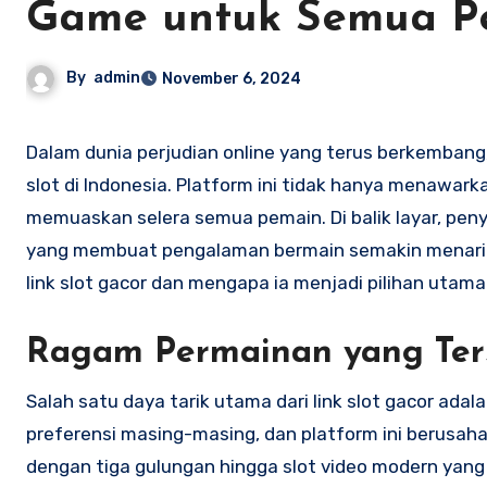
Game untuk Semua P
By
admin
November 6, 2024
Dalam dunia perjudian online yang terus berkembang
slot di Indonesia. Platform ini tidak hanya menawa
memuaskan selera semua pemain. Di balik layar, pe
yang membuat pengalaman bermain semakin menarik. M
link slot gacor dan mengapa ia menjadi pilihan utama
Ragam Permainan yang Ter
Salah satu daya tarik utama dari link slot gacor ad
preferensi masing-masing, dan platform ini berusaha
dengan tiga gulungan hingga slot video modern yan