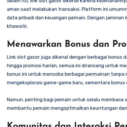
Selain itu, link slot gacor dikenal karena keamanan
aman saat melakukan transaksi. Platform ini umumn
data pribadi dan keuangan pemain. Dengan jaminan i
khawatir.
Menawarkan Bonus dan Pro
Link slot gacor juga dikenal dengan berbagai bonus
hingga promosi harian, semua ini dirancang untuk
bonus ini untuk mencoba berbagai permainan tanpa ri
mengeksplorasi game-game baru, sementara bonus 
Namun, penting bagi pemain untuk selalu membaca 
membantu pemain mengoptimalkan keuntungan dan m
Komunitas dan Interaksi P