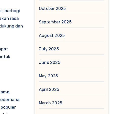
October 2025
i, berbagi
akan rasa
September 2025
ndukung dan
August 2025
apat
July 2025
untuk
June 2025
May 2025
April 2025
tama,
 sederhana
March 2025
populer.