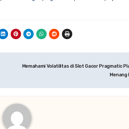
Memahami Volatilitas di Slot Gacor Pragmatic Pl
Menang 