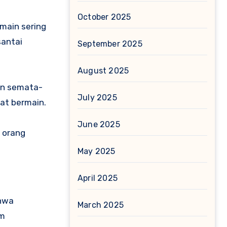
October 2025
main sering
santai
September 2025
August 2025
an semata-
July 2025
pat bermain.
June 2025
a orang
May 2025
April 2025
ahwa
March 2025
am