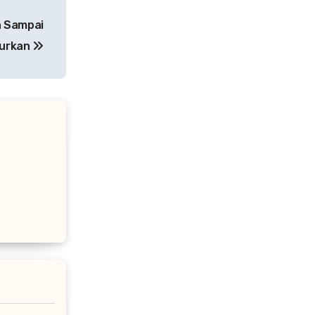
n Sampai
iurkan