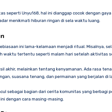
s seperti Unyu168, hal ini dianggap cocok dengan gaya
kadar menikmati hiburan ringan di sela waktu luang.
an
iasaan ini lama-kelamaan menjadi ritual. Misalnya, sel
 waktu tertentu seperti malam hari setelah aktivitas se
asil akhir, melainkan tentang kenyamanan. Ada rasa tena
ngan, suasana tenang, dan permainan yang berjalan di la
ncul sebagai bagian dari cerita komunitas yang berbagi
ini dengan cara masing-masing.