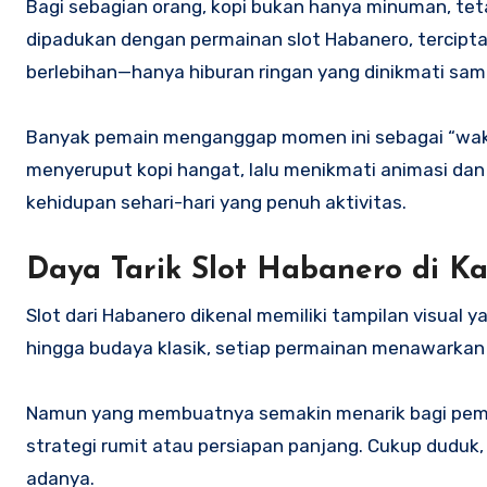
Bagi sebagian orang, kopi bukan hanya minuman, teta
dipadukan dengan permainan slot Habanero, terciptal
berlebihan—hanya hiburan ringan yang dinikmati samb
Banyak pemain menganggap momen ini sebagai “wakt
menyeruput kopi hangat, lalu menikmati animasi dan fi
kehidupan sehari-hari yang penuh aktivitas.
Daya Tarik Slot Habanero di K
Slot dari Habanero dikenal memiliki tampilan visual
hingga budaya klasik, setiap permainan menawarka
Namun yang membuatnya semakin menarik bagi pemai
strategi rumit atau persiapan panjang. Cukup duduk
adanya.