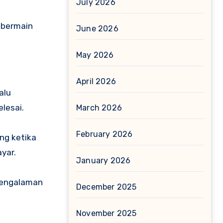
July 2026
 bermain
June 2026
May 2026
April 2026
alu
lesai.
March 2026
February 2026
ng ketika
yar.
January 2026
 pengalaman
December 2025
November 2025