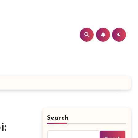
Search
i: