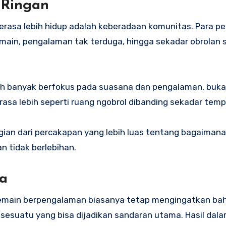
 Ringan
rasa lebih hidup adalah keberadaan komunitas. Para pe
ermain, pengalaman tak terduga, hingga sekadar obrolan 
ebih banyak berfokus pada suasana dan pengalaman, buk
rasa lebih seperti ruang ngobrol dibanding sekadar tem
gian dari percakapan yang lebih luas tentang bagaiman
n tidak berlebihan.
ta
pemain berpengalaman biasanya tetap mengingatkan b
 sesuatu yang bisa dijadikan sandaran utama. Hasil dal