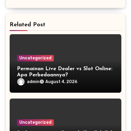
Related Post
Uncategorized
Permainan Live Dealer vs Slot Online:
Apa Perbedaannya?
admin
August 4, 2026
Uncategorized