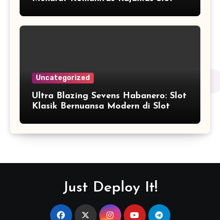
Uncategorized
Ultra Blazing Sevens Habanero: Slot
Klasik Bernuansa Modern di Slot
Just Deploy It!