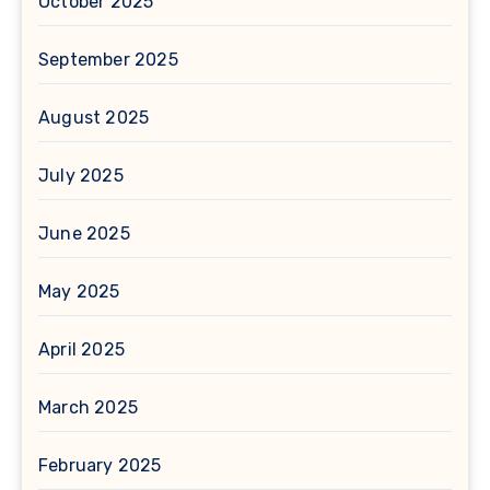
October 2025
September 2025
August 2025
July 2025
June 2025
May 2025
April 2025
March 2025
February 2025