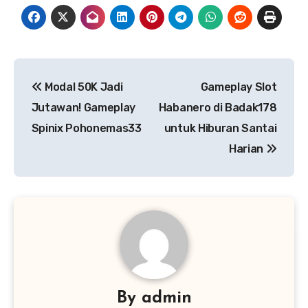
Post
Modal 50K Jadi
Gameplay Slot
navigation
Jutawan! Gameplay
Habanero di Badak178
Spinix Pohonemas33
untuk Hiburan Santai
Harian
By
admin