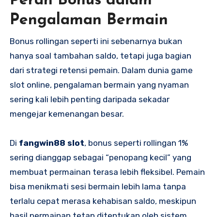
Peran Bonus dalam
Pengalaman Bermain
Bonus rollingan seperti ini sebenarnya bukan
hanya soal tambahan saldo, tetapi juga bagian
dari strategi retensi pemain. Dalam dunia game
slot online, pengalaman bermain yang nyaman
sering kali lebih penting daripada sekadar
mengejar kemenangan besar.
Di
fangwin88 slot
, bonus seperti rollingan 1%
sering dianggap sebagai “penopang kecil” yang
membuat permainan terasa lebih fleksibel. Pemain
bisa menikmati sesi bermain lebih lama tanpa
terlalu cepat merasa kehabisan saldo, meskipun
hasil permainan tetap ditentukan oleh sistem