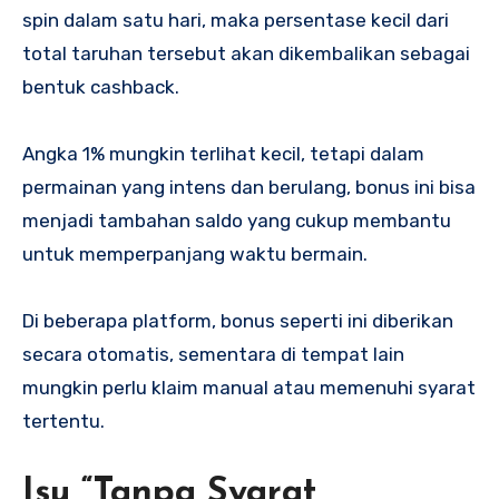
spin dalam satu hari, maka persentase kecil dari
total taruhan tersebut akan dikembalikan sebagai
bentuk cashback.
Angka 1% mungkin terlihat kecil, tetapi dalam
permainan yang intens dan berulang, bonus ini bisa
menjadi tambahan saldo yang cukup membantu
untuk memperpanjang waktu bermain.
Di beberapa platform, bonus seperti ini diberikan
secara otomatis, sementara di tempat lain
mungkin perlu klaim manual atau memenuhi syarat
tertentu.
Isu “Tanpa Syarat