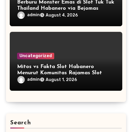
Berburu Monster Emas di Slot Tuk Tuk
Thailand Habanero via Bejomas
admin
August 4, 2026
Uncategorized
Mitos vs Fakta Slot Habanero
Menurut Komunitas Rajamas Slot
admin
August 1, 2026
Search