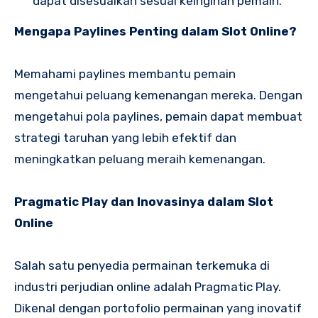
dapat disesuaikan sesuai keinginan pemain.
Mengapa Paylines Penting dalam Slot Online?
Memahami paylines membantu pemain
mengetahui peluang kemenangan mereka. Dengan
mengetahui pola paylines, pemain dapat membuat
strategi taruhan yang lebih efektif dan
meningkatkan peluang meraih kemenangan.
Pragmatic Play dan Inovasinya dalam Slot
Online
Salah satu penyedia permainan terkemuka di
industri perjudian online adalah Pragmatic Play.
Dikenal dengan portofolio permainan yang inovatif