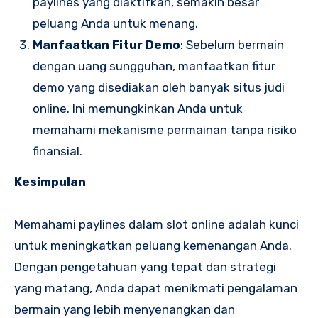
paylines yang diaktifkan, semakin besar
peluang Anda untuk menang.
Manfaatkan Fitur Demo
: Sebelum bermain
dengan uang sungguhan, manfaatkan fitur
demo yang disediakan oleh banyak situs judi
online. Ini memungkinkan Anda untuk
memahami mekanisme permainan tanpa risiko
finansial.
Kesimpulan
Memahami paylines dalam slot online adalah kunci
untuk meningkatkan peluang kemenangan Anda.
Dengan pengetahuan yang tepat dan strategi
yang matang, Anda dapat menikmati pengalaman
bermain yang lebih menyenangkan dan