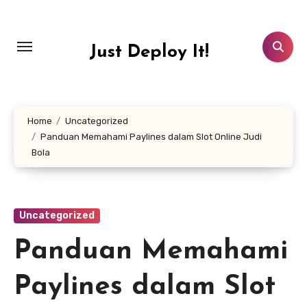
Skip
to
content
Just Deploy It!
Home
Uncategorized
Panduan Memahami Paylines dalam Slot Online Judi
Bola
Uncategorized
Panduan Memahami
Paylines dalam Slot