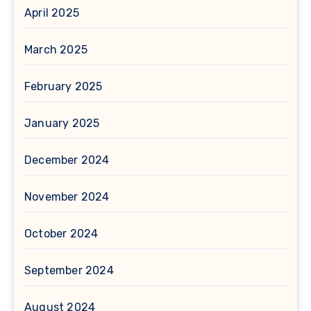
April 2025
March 2025
February 2025
January 2025
December 2024
November 2024
October 2024
September 2024
August 2024