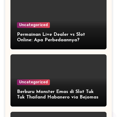
Uncategorized
Permainan Live Dealer vs Slot
Online: Apa Perbedaannya?
Uncategorized
Berburu Monster Emas di Slot Tuk
Tuk Thailand Habanero via Bejomas