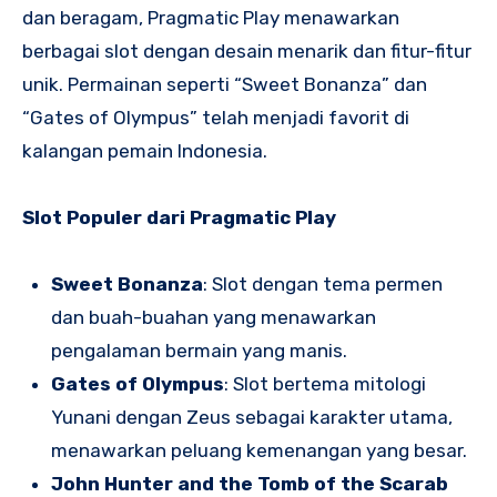
dan beragam, Pragmatic Play menawarkan
berbagai slot dengan desain menarik dan fitur-fitur
unik. Permainan seperti “Sweet Bonanza” dan
“Gates of Olympus” telah menjadi favorit di
kalangan pemain Indonesia.
Slot Populer dari Pragmatic Play
Sweet Bonanza
: Slot dengan tema permen
dan buah-buahan yang menawarkan
pengalaman bermain yang manis.
Gates of Olympus
: Slot bertema mitologi
Yunani dengan Zeus sebagai karakter utama,
menawarkan peluang kemenangan yang besar.
John Hunter and the Tomb of the Scarab