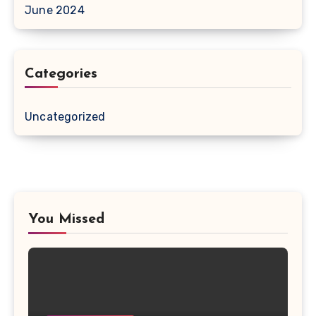
June 2024
Categories
Uncategorized
You Missed