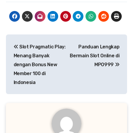
Post
Slot Pragmatic Play:
Panduan Lengkap
navigation
Menang Banyak
Bermain Slot Online di
dengan Bonus New
MPO999
Member 100 di
Indonesia