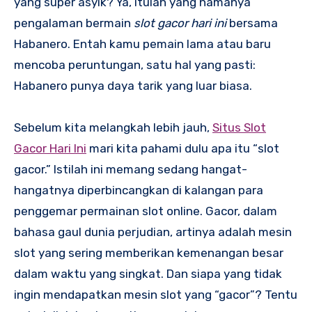
yang super asyik? Ya, itulah yang namanya
pengalaman bermain
slot gacor hari ini
bersama
Habanero. Entah kamu pemain lama atau baru
mencoba peruntungan, satu hal yang pasti:
Habanero punya daya tarik yang luar biasa.
Sebelum kita melangkah lebih jauh,
Situs Slot
Gacor Hari Ini
mari kita pahami dulu apa itu “slot
gacor.” Istilah ini memang sedang hangat-
hangatnya diperbincangkan di kalangan para
penggemar permainan slot online. Gacor, dalam
bahasa gaul dunia perjudian, artinya adalah mesin
slot yang sering memberikan kemenangan besar
dalam waktu yang singkat. Dan siapa yang tidak
ingin mendapatkan mesin slot yang “gacor”? Tentu