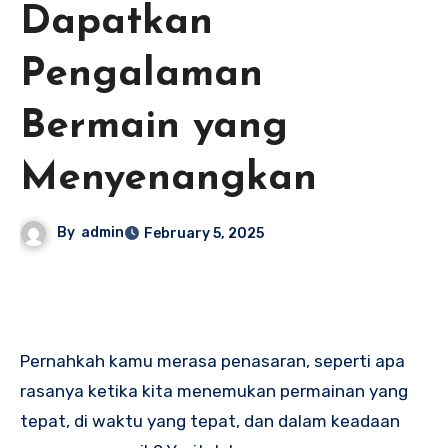
Dapatkan
Pengalaman
Bermain yang
Menyenangkan
By
admin
February 5, 2025
Pernahkah kamu merasa penasaran, seperti apa
rasanya ketika kita menemukan permainan yang
tepat, di waktu yang tepat, dan dalam keadaan