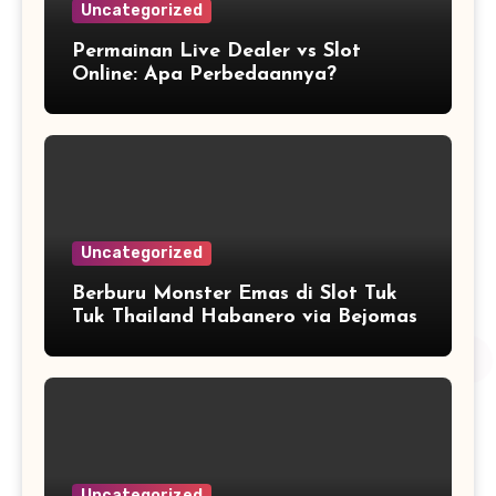
Uncategorized
Permainan Live Dealer vs Slot
Online: Apa Perbedaannya?
Uncategorized
Berburu Monster Emas di Slot Tuk
Tuk Thailand Habanero via Bejomas
Uncategorized