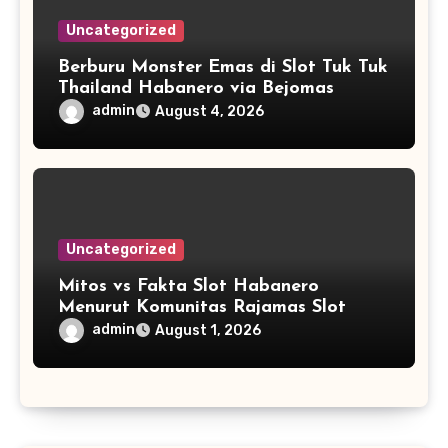
Uncategorized
Berburu Monster Emas di Slot Tuk Tuk
Thailand Habanero via Bejomas
admin
August 4, 2026
Uncategorized
Mitos vs Fakta Slot Habanero
Menurut Komunitas Rajamas Slot
admin
August 1, 2026