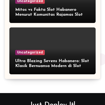
Uncategorized
Mitos vs Fakta Slot Habanero
Menurut Komunitas Rajamas Slot
Uncategorized
Ultra Blazing Sevens Habanero: Slot
Klasik Bernuansa Modern di Slot
Just Deploy It!