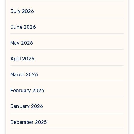
July 2026
June 2026
May 2026
April 2026
March 2026
February 2026
January 2026
December 2025