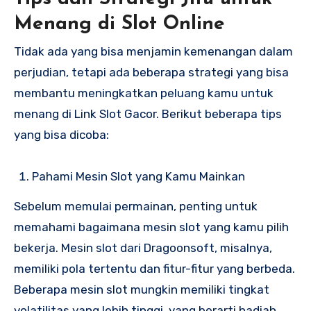
Menang di Slot Online
Tidak ada yang bisa menjamin kemenangan dalam
perjudian, tetapi ada beberapa strategi yang bisa
membantu meningkatkan peluang kamu untuk
menang di Link Slot Gacor. Berikut beberapa tips
yang bisa dicoba:
Pahami Mesin Slot yang Kamu Mainkan
Sebelum memulai permainan, penting untuk
memahami bagaimana mesin slot yang kamu pilih
bekerja. Mesin slot dari Dragoonsoft, misalnya,
memiliki pola tertentu dan fitur-fitur yang berbeda.
Beberapa mesin slot mungkin memiliki tingkat
volatilitas yang lebih tinggi, yang berarti hadiah