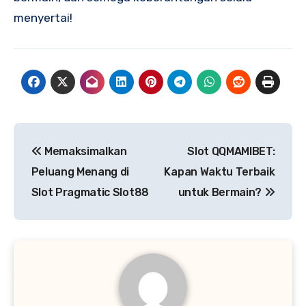
menyertai!
Post
Memaksimalkan
Slot QQMAMIBET:
navigation
Peluang Menang di
Kapan Waktu Terbaik
Slot Pragmatic Slot88
untuk Bermain?