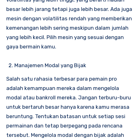
besar lebih jarang tetapi juga lebih besar. Ada juga
mesin dengan volatilitas rendah yang memberikan
kemenangan lebih sering meskipun dalam jumlah
yang lebih kecil. Pilih mesin yang sesuai dengan
gaya bermain kamu.
Manajemen Modal yang Bijak
Salah satu rahasia terbesar para pemain pro
adalah kemampuan mereka dalam mengelola
modal atau bankroll mereka. Jangan terburu-buru
untuk bertaruh besar hanya karena kamu merasa
beruntung. Tentukan batasan untuk setiap sesi
permainan dan tetap berpegang pada rencana
tersebut. Mengelola modal dengan bijak adalah