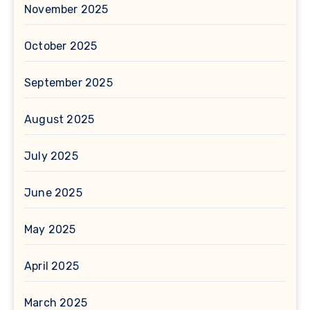
November 2025
October 2025
September 2025
August 2025
July 2025
June 2025
May 2025
April 2025
March 2025