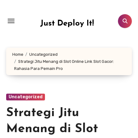
Skip
to
content
Just Deploy It!
Home
Uncategorized
Strategi Jitu Menang di Slot Online Link Slot Gacor:
Rahasia Para Pemain Pro
Uncategorized
Strategi Jitu
Menang di Slot