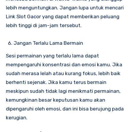
lebih menguntungkan. Jangan lupa untuk mencari
Link Slot Gacor yang dapat memberikan peluang
lebih tinggi di jam-jam tersebut.
Jangan Terlalu Lama Bermain
Sesi permainan yang terlalu lama dapat
mempengaruhi konsentrasi dan emosi kamu. Jika
sudah merasa lelah atau kurang fokus, lebih baik
berhenti sejenak. Jika kamu terus bermain
meskipun sudah tidak lagi menikmati permainan,
kemungkinan besar keputusan kamu akan
dipengaruhi oleh emosi, dan ini bisa berujung pada
kerugian.