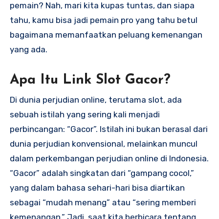
pemain? Nah, mari kita kupas tuntas, dan siapa
tahu, kamu bisa jadi pemain pro yang tahu betul
bagaimana memanfaatkan peluang kemenangan
yang ada.
Apa Itu Link Slot Gacor?
Di dunia perjudian online, terutama slot, ada
sebuah istilah yang sering kali menjadi
perbincangan: “Gacor”. Istilah ini bukan berasal dari
dunia perjudian konvensional, melainkan muncul
dalam perkembangan perjudian online di Indonesia.
“Gacor” adalah singkatan dari “gampang cocol,”
yang dalam bahasa sehari-hari bisa diartikan
sebagai “mudah menang” atau “sering memberi
kemenangan.” Jadi, saat kita berbicara tentang