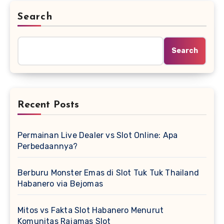
Search
Search
Recent Posts
Permainan Live Dealer vs Slot Online: Apa
Perbedaannya?
Berburu Monster Emas di Slot Tuk Tuk Thailand
Habanero via Bejomas
Mitos vs Fakta Slot Habanero Menurut
Komunitas Rajamas Slot