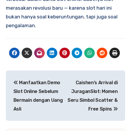
merasakan revolusi baru — karena slot hari ini
bukan hanya soal keberuntungan, tapi juga soal
pengalaman.
Post
Manfaatkan Demo
Caishen’s Arrival di
navigation
Slot Online Sebelum
JuraganSlot: Momen
Bermain dengan Uang
Seru Simbol Scatter &
Asli
Free Spins