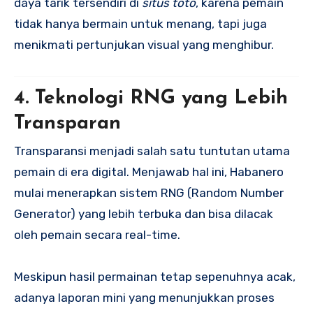
daya tarik tersendiri di
situs toto
, karena pemain
tidak hanya bermain untuk menang, tapi juga
menikmati pertunjukan visual yang menghibur.
4. Teknologi RNG yang Lebih
Transparan
Transparansi menjadi salah satu tuntutan utama
pemain di era digital. Menjawab hal ini, Habanero
mulai menerapkan sistem RNG (Random Number
Generator) yang lebih terbuka dan bisa dilacak
oleh pemain secara real-time.
Meskipun hasil permainan tetap sepenuhnya acak,
adanya laporan mini yang menunjukkan proses