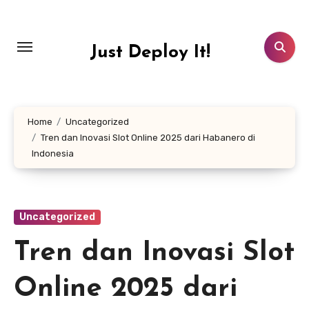
Skip
to
content
Just Deploy It!
Home
Uncategorized
Tren dan Inovasi Slot Online 2025 dari Habanero di
Indonesia
Uncategorized
Tren dan Inovasi Slot
Online 2025 dari