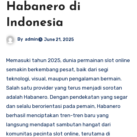
Habanero di
Indonesia
By
admin
June 21, 2025
Memasuki tahun 2025, dunia permainan slot online
semakin berkembang pesat, baik dari segi
teknologi, visual, maupun pengalaman bermain.
Salah satu provider yang terus menjadi sorotan
adalah Habanero. Dengan pendekatan yang segar
dan selalu berorientasi pada pemain, Habanero
berhasil menciptakan tren-tren baru yang
langsung mendapat sambutan hangat dari
komunitas pecinta slot online, terutama di