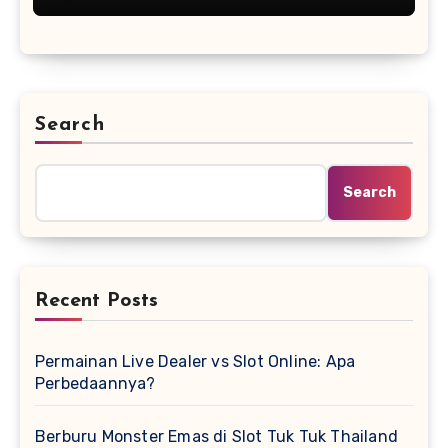
Search
Search
Recent Posts
Permainan Live Dealer vs Slot Online: Apa
Perbedaannya?
Berburu Monster Emas di Slot Tuk Tuk Thailand