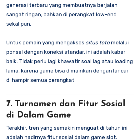
generasi terbaru yang membuatnya berjalan
sangat ringan, bahkan di perangkat low-end
sekalipun.
Untuk pemain yang mengakses
situs toto
melalui
ponsel dengan koneksi standar, ini adalah kabar
baik. Tidak perlu lagi khawatir soal lag atau loading
lama, karena game bisa dimainkan dengan lancar
di hampir semua perangkat.
7. Turnamen dan Fitur Sosial
di Dalam Game
Terakhir, tren yang semakin menguat di tahun ini
adalah hadirnya fitur sosial dalam game slot.