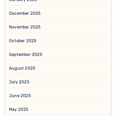
December 2025
November 2025
October 2025
September 2025
August 2025
July 2025
June 2025
May 2025