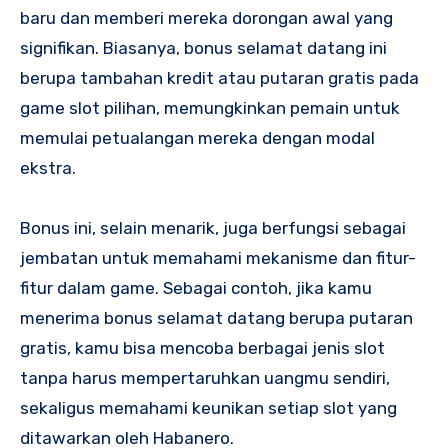
baru dan memberi mereka dorongan awal yang
signifikan. Biasanya, bonus selamat datang ini
berupa tambahan kredit atau putaran gratis pada
game slot pilihan, memungkinkan pemain untuk
memulai petualangan mereka dengan modal
ekstra.
Bonus ini, selain menarik, juga berfungsi sebagai
jembatan untuk memahami mekanisme dan fitur-
fitur dalam game. Sebagai contoh, jika kamu
menerima bonus selamat datang berupa putaran
gratis, kamu bisa mencoba berbagai jenis slot
tanpa harus mempertaruhkan uangmu sendiri,
sekaligus memahami keunikan setiap slot yang
ditawarkan oleh Habanero.