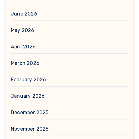
June 2026
May 2026
April 2026
March 2026
February 2026
January 2026
December 2025
November 2025