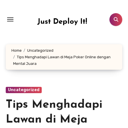
Skip
to
content
Just Deploy It!
Home
Uncategorized
Tips Menghadapi Lawan di Meja Poker Online dengan
Mental Juara
Uncategorized
Tips Menghadapi
Lawan di Meja