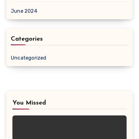
June 2024
Categories
Uncategorized
You Missed