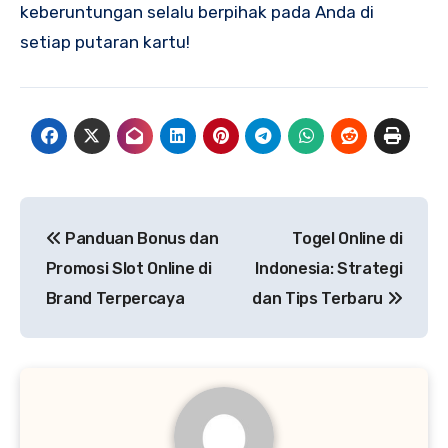
keberuntungan selalu berpihak pada Anda di
setiap putaran kartu!
Post
Panduan Bonus dan
Togel Online di
navigation
Promosi Slot Online di
Indonesia: Strategi
Brand Terpercaya
dan Tips Terbaru