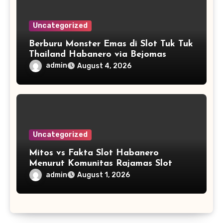
Uncategorized
Berburu Monster Emas di Slot Tuk Tuk
Thailand Habanero via Bejomas
admin
August 4, 2026
Uncategorized
Mitos vs Fakta Slot Habanero
Menurut Komunitas Rajamas Slot
admin
August 1, 2026