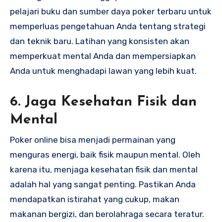
pelajari buku dan sumber daya poker terbaru untuk
memperluas pengetahuan Anda tentang strategi
dan teknik baru. Latihan yang konsisten akan
memperkuat mental Anda dan mempersiapkan
Anda untuk menghadapi lawan yang lebih kuat.
6.
Jaga Kesehatan Fisik dan
Mental
Poker online bisa menjadi permainan yang
menguras energi, baik fisik maupun mental. Oleh
karena itu, menjaga kesehatan fisik dan mental
adalah hal yang sangat penting. Pastikan Anda
mendapatkan istirahat yang cukup, makan
makanan bergizi, dan berolahraga secara teratur.