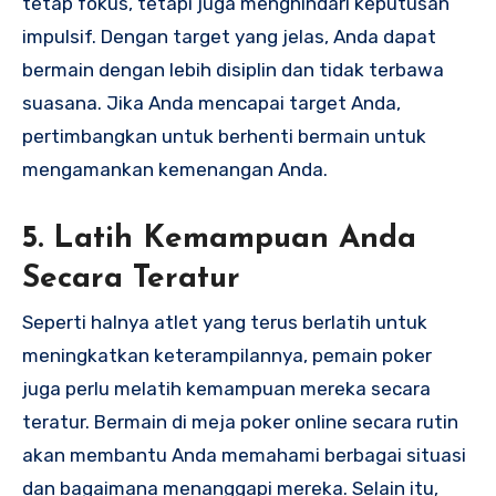
tetap fokus, tetapi juga menghindari keputusan
impulsif. Dengan target yang jelas, Anda dapat
bermain dengan lebih disiplin dan tidak terbawa
suasana. Jika Anda mencapai target Anda,
pertimbangkan untuk berhenti bermain untuk
mengamankan kemenangan Anda.
5.
Latih Kemampuan Anda
Secara Teratur
Seperti halnya atlet yang terus berlatih untuk
meningkatkan keterampilannya, pemain poker
juga perlu melatih kemampuan mereka secara
teratur. Bermain di meja poker online secara rutin
akan membantu Anda memahami berbagai situasi
dan bagaimana menanggapi mereka. Selain itu,