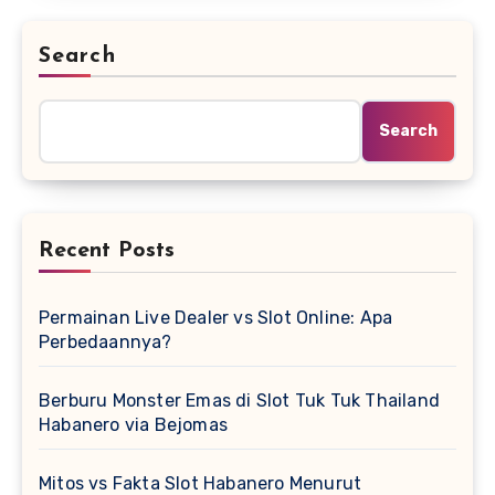
Search
Search
Recent Posts
Permainan Live Dealer vs Slot Online: Apa
Perbedaannya?
Berburu Monster Emas di Slot Tuk Tuk Thailand
Habanero via Bejomas
Mitos vs Fakta Slot Habanero Menurut